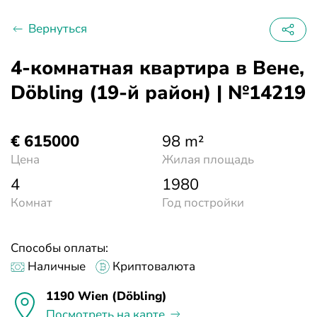
Вернуться
4-комнатная квартира в Вене,
Döbling (19-й район) | №14219
€ 615000
98 m²
Цена
Жилая площадь
4
1980
Комнат
Год постройки
Способы оплаты:
Наличные
Криптовалюта
1190 Wien (Döbling)
Посмотреть на карте