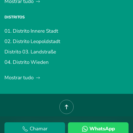
Mostrar tudo
DISTRITOS
01. Distrito Innere Stadt
02. Distrito Leopoldstadt
Distrito 03. Landstraße
04. Distrito Wieden
Mostrar tudo
©
2026
Imóveis em Viena.
Termos e Condições
.
política de
Chamar
WhatsApp
Privacidade
.