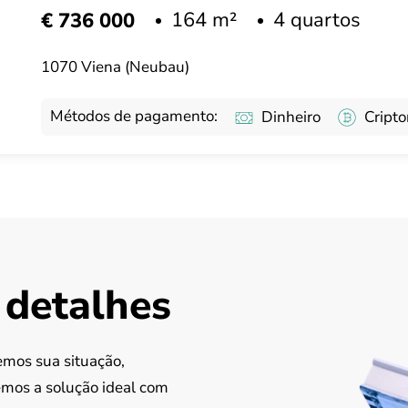
164 m²
4 quartos
€ 736 000
1070 Viena (Neubau)
Métodos de pagamento:
Dinheiro
Cript
 detalhes
mos sua situação,
emos a solução ideal com