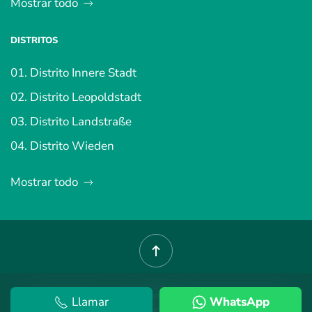
Mostrar todo
DISTRITOS
01. Distrito Innere Stadt
02. Distrito Leopoldstadt
03. Distrito Landstraße
04. Distrito Wieden
Mostrar todo
©
2026
Propiedad en Viena.
Términos y condiciones
.
política de
Llamar
WhatsApp
privacidad
.