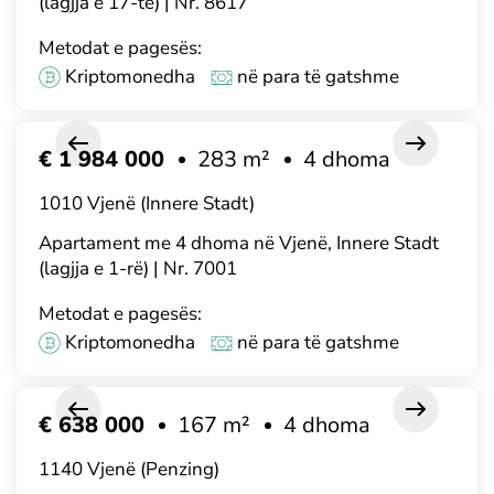
(lagjja e 17-të) | Nr. 8617
Metodat e pagesës:
Kriptomonedha
në para të gatshme
€ 1 984 000
283 m²
4 dhoma
1010 Vjenë (Innere Stadt)
Apartament me 4 dhoma në Vjenë, Innere Stadt
(lagjja e 1-rë) | Nr. 7001
Metodat e pagesës:
Kriptomonedha
në para të gatshme
€ 638 000
167 m²
4 dhoma
1140 Vjenë (Penzing)