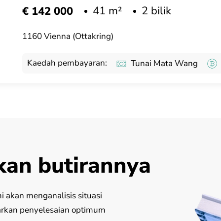
41 m²
2 bilik
€ 142 000
1160 Vienna (Ottakring)
Kaedah pembayaran:
Tunai Mata Wang
kan butirannya
 akan menganalisis situasi
arkan penyelesaian optimum