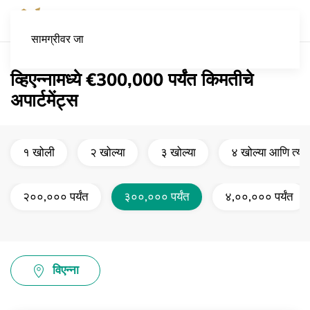
सामग्रीवर जा
व्हिएन्नामध्ये €300,000 पर्यंत किमतीचे
अपार्टमेंट्स
१ खोली
२ खोल्या
३ खोल्या
४ खोल्या आणि त्याह
२००,००० पर्यंत
३००,००० पर्यंत
४,००,००० पर्यंत
विएन्ना