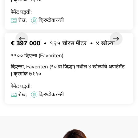
पेमेंट पद्धती:
रोख,
क्रिप्टोकरन्सी
€ 397 000
१२५ चौरस मीटर
४ खोल्या
११०० व्हिएन्ना (Favoriten)
व्हिएन्ना, Favoriten (१० वा जिल्हा) मधील ४ खोल्यांचे अपार्टमेंट
| क्रमांक ७९१०
पेमेंट पद्धती:
रोख,
क्रिप्टोकरन्सी