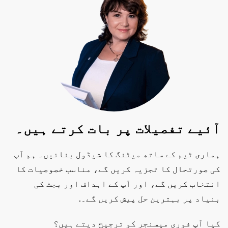
آئیے تفصیلات پر بات کرتے ہیں۔
ہماری ٹیم کے ساتھ میٹنگ کا شیڈول بنائیں۔ ہم آپ
کی صورتحال کا تجزیہ کریں گے، مناسب خصوصیات کا
انتخاب کریں گے، اور آپ کے اہداف اور بجٹ کی
بنیاد پر بہترین حل پیش کریں گے۔.
کیا آپ فوری میسنجر کو ترجیح دیتے ہیں؟