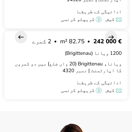
ادائیگی کے طریقے:
کیش
کریپٹو کرنسی
€ 242 000
82.75 m²
2 کمرے
1200 ویانا (Brigittenau)
ویانا، Brigittenau (20 واں ضلع) میں دو کمروں
کا اپارٹمنٹ | نمبر 4320
ادائیگی کے طریقے:
کیش
کریپٹو کرنسی