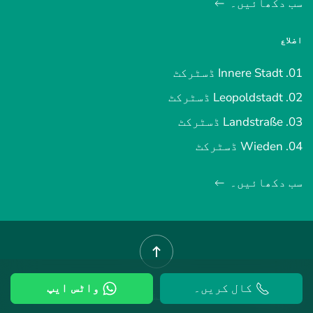
سب دکھائیں۔
اضلاع
01. Innere Stadt ڈسٹرکٹ
02. Leopoldstadt ڈسٹرکٹ
03. Landstraße ڈسٹرکٹ
04. Wieden ڈسٹرکٹ
سب دکھائیں۔
کال کریں۔
واٹس ایپ
©
2026
ویانا پراپرٹی۔.
شرائط و ضوابط
.
رازداری کی پالیسی
.