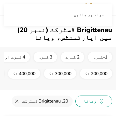
مواد پر جائیں۔
Brigittenau ڈسٹرکٹ (نمبر 20)
میں اپارٹمنٹس، ویانا
1-کمرہ
2 کمرے
3 کمرہ
4 کمرے اور اس سے بڑا
200,000 تک
300,000 تک
400,000 تک
ویانا
20. Brigittenau ڈسٹرکٹ