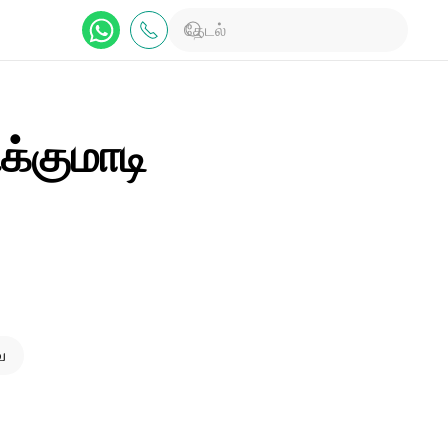
க்குமாடி
ை