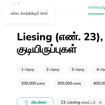
வாங்கவும்
உள்ளடக்கத்திற்குச் செல்
Liesing (எண். 23),
குடியிருப்புகள்
1-அறை
2-அறை
3-அறை
4-அற
200,000 வரை
300,000 வரை
400,0
வியன்னா
23. Liesing மாவட்டம்