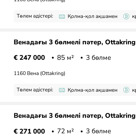
Төлем әдістері:
Қолма-қол ақшамен
к
Венадағы 3 бөлмелі пәтер, Ottakrin
85 м²
3 бөлме
€ 247 000
1160 Вена (Ottakring)
Төлем әдістері:
Қолма-қол ақшамен
к
Венадағы 3 бөлмелі пәтер, Ottakrin
72 м²
3 бөлме
€ 271 000