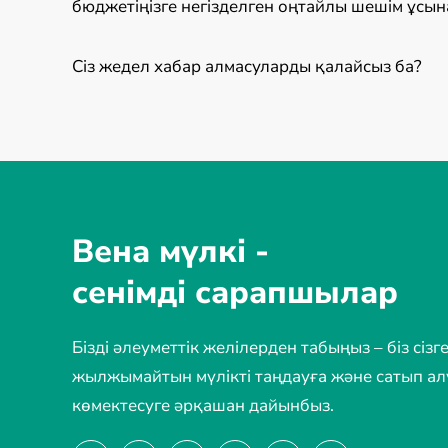
бюджетіңізге негізделген оңтайлы шешім ұсын
Сіз жедел хабар алмасуларды қалайсыз ба?
Вена мүлкі -
сенімді сарапшылар
Бізді әлеуметтік желілерден табыңыз – біз сізг
жылжымайтын мүлікті таңдауға және сатып ал
көмектесуге әрқашан дайынбыз.