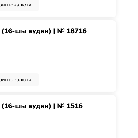
риптовалюта
g (16-шы аудан) | № 18716
риптовалюта
g (16-шы аудан) | № 1516