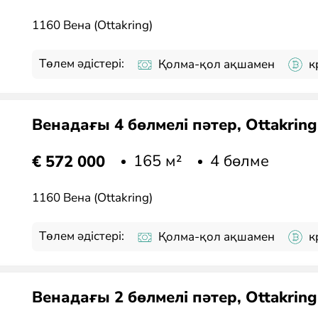
1160 Вена (Ottakring)
Төлем әдістері:
Қолма-қол ақшамен
к
Венадағы 4 бөлмелі пәтер, Ottakrin
165 м²
4 бөлме
€ 572 000
1160 Вена (Ottakring)
Төлем әдістері:
Қолма-қол ақшамен
к
Венадағы 2 бөлмелі пәтер, Ottakrin