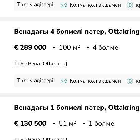
Төлем әдістері:
Қолма-қол ақшамен
к
Венадағы 4 бөлмелі пәтер, Ottakrin
100 м²
4 бөлме
€ 289 000
1160 Вена (Ottakring)
Төлем әдістері:
Қолма-қол ақшамен
к
Венадағы 1 бөлмелі пәтер, Ottakrin
51 м²
1 бөлме
€ 130 500
1160 Вена (Ottakring)