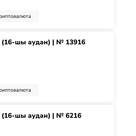
риптовалюта
g (16-шы аудан) | № 13916
риптовалюта
g (16-шы аудан) | № 6216