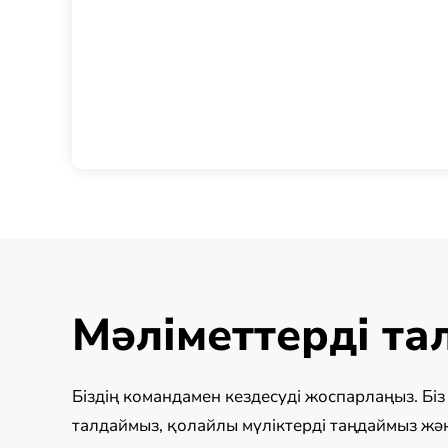
Мәліметтерді т
Біздің командамен кездесуді жоспарлаңыз. Бі
талдаймыз, қолайлы мүліктерді таңдаймыз жә