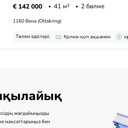
41 м²
2 бөлме
€ 142 000
1160 Вена (Ottakring)
Төлем әдістері:
Қолма-қол ақшамен
к
алқылайық
з сіздің жағдайыңызды
не мақсаттарыңыз бен