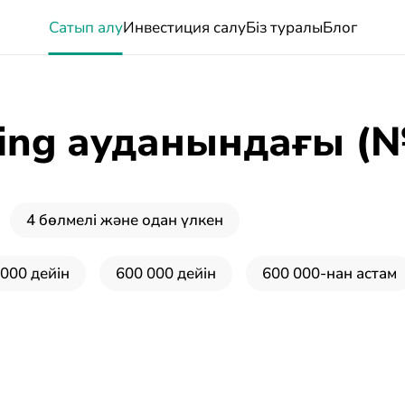
Сатып алу
Инвестиция салу
Біз туралы
Блог
ing ауданындағы (№
4 бөлмелі және одан үлкен
 000 дейін
600 000 дейін
600 000-нан астам