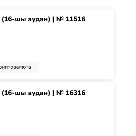
g (16-шы аудан) | № 11516
риптовалюта
g (16-шы аудан) | № 16316