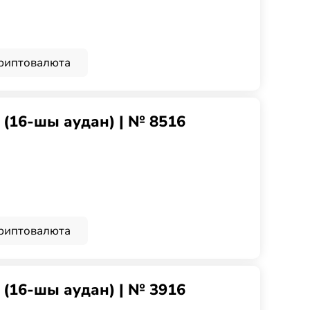
риптовалюта
g (16-шы аудан) | № 8516
риптовалюта
g (16-шы аудан) | № 3916