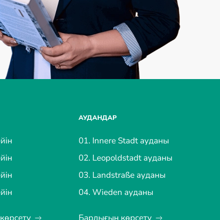
АУДАНДАР
йін
01. Innere Stadt ауданы
йін
02. Leopoldstadt ауданы
йін
03. Landstraße ауданы
йін
04. Wieden ауданы
көрсету
Барлығын көрсету