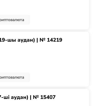
риптовалюта
(19-шы аудан) | № 14219
риптовалюта
7-ші аудан) | № 15407