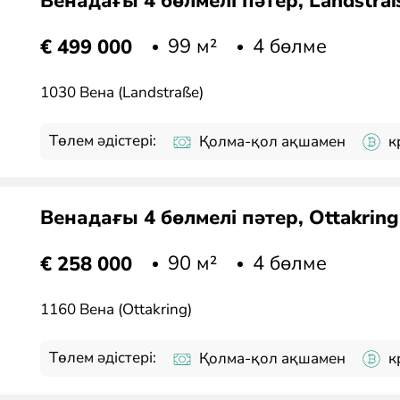
Венадағы 4 бөлмелі пәтер, Landstraß
99 м²
4 бөлме
€ 499 000
1030 Вена (Landstraße)
Төлем әдістері:
Қолма-қол ақшамен
к
Венадағы 4 бөлмелі пәтер, Ottakrin
90 м²
4 бөлме
€ 258 000
1160 Вена (Ottakring)
Төлем әдістері:
Қолма-қол ақшамен
к