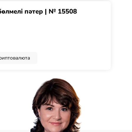
 бөлмелі пәтер | № 15508
риптовалюта