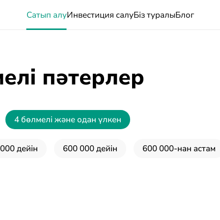
Сатып алу
Инвестиция салу
Біз туралы
Блог
елі пәтерлер
4 бөлмелі және одан үлкен
 000 дейін
600 000 дейін
600 000-нан астам