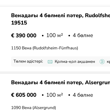
Венадағы 4 бөлмелі пәтер, Rudolfshe
19515
100 м²
4 бөлме
€ 390 000
1150 Вена (Rudolfsheim-Fünfhaus)
Төлем әдістері:
Қолма-қол ақшамен
к
Венадағы 4 бөлмелі пәтер, Alsergru
100 м²
4 бөлме
€ 605 000
1090 Вена (Alsergrund)