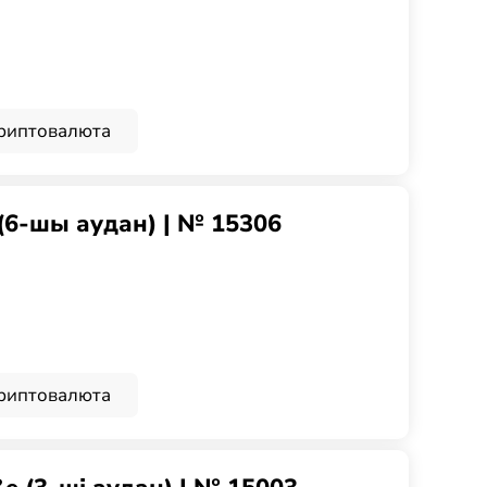
риптовалюта
 (6-шы аудан) | № 15306
риптовалюта