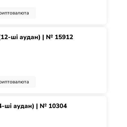
риптовалюта
(12-ші аудан) | № 15912
риптовалюта
4-ші аудан) | № 10304