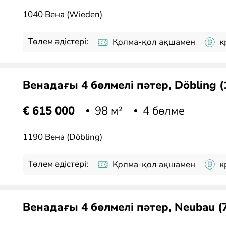
1040 Вена (Wieden)
Төлем әдістері:
Қолма-қол ақшамен
к
Венадағы 4 бөлмелі пәтер, Döbling 
98 м²
4 бөлме
€ 615 000
1190 Вена (Döbling)
Төлем әдістері:
Қолма-қол ақшамен
к
Венадағы 4 бөлмелі пәтер, Neubau (