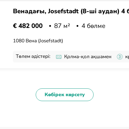
Венадағы, Josefstadt (8-ші аудан) 4
87 м²
4 бөлме
€ 482 000
1080 Вена (Josefstadt)
Төлем әдістері:
Қолма-қол ақшамен
к
Көбірек көрсету