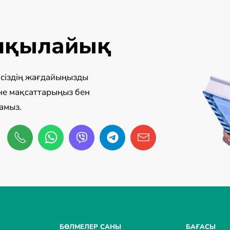
алқылайық
з сіздің жағдайыңызды
не мақсаттарыңыз бен
амыз.
БӨЛМЕЛЕР САНЫ
БАҒАСЫ