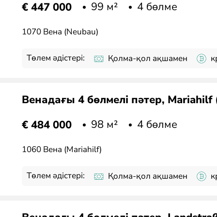
99 м²
4 бөлме
€ 447 000
1070 Вена (Neubau)
Төлем әдістері:
Қолма-қол ақшамен
к
Венадағы 4 бөлмелі пәтер, Mariahilf
98 м²
4 бөлме
€ 484 000
1060 Вена (Mariahilf)
Төлем әдістері:
Қолма-қол ақшамен
к