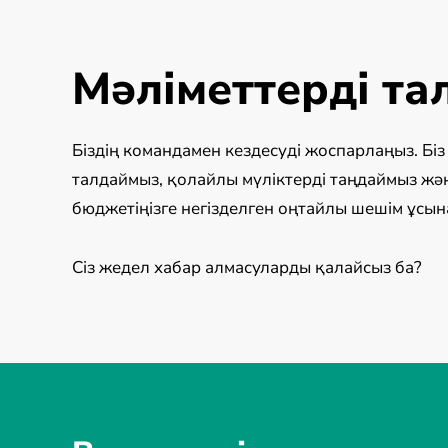
Мәліметтерді т
Біздің командамен кездесуді жоспарлаңыз. Бі
талдаймыз, қолайлы мүліктерді таңдаймыз жә
бюджетіңізге негізделген оңтайлы шешім ұсын
Сіз жедел хабар алмасуларды қалайсыз ба?