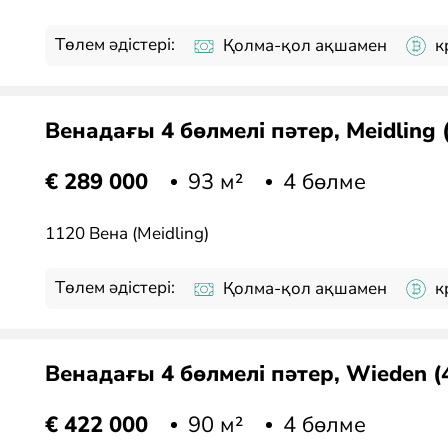
Төлем әдістері:
Қолма-қол ақшамен
к
Венадағы 4 бөлмелі пәтер, Meidling 
93 м²
4 бөлме
€ 289 000
1120 Вена (Meidling)
Төлем әдістері:
Қолма-қол ақшамен
к
Венадағы 4 бөлмелі пәтер, Wieden (
90 м²
4 бөлме
€ 422 000