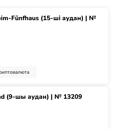
im-Fünfhaus (15-ші аудан) | №
риптовалюта
nd (9-шы аудан) | № 13209