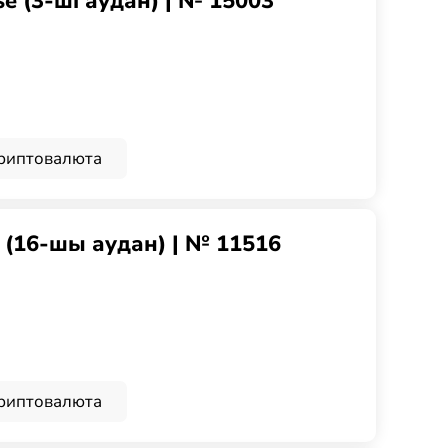
e (3-ші аудан) | № 15003
риптовалюта
g (16-шы аудан) | № 11516
риптовалюта