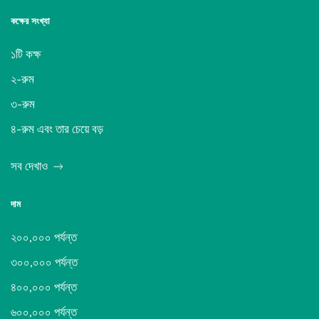
কক্ষের সংখ্যা
১টি কক্ষ
২-রুম
৩-রুম
৪-রুম এবং তার চেয়ে বড়
সব দেখাও
দাম
২০০,০০০ পর্যন্ত
৩০০,০০০ পর্যন্ত
৪০০,০০০ পর্যন্ত
৬০০,০০০ পর্যন্ত