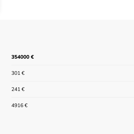
€ 354000
€ 301
€ 241
€ 4916