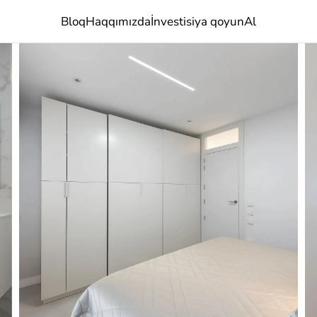
Bloq
Haqqımızda
İnvestisiya qoyun
Al