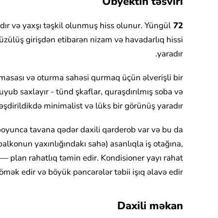
Obyektin təsviri
qlıdır və yaxşı təşkil olunmuş hiss olunur. Yüngül
72 kvadratmetrlik
üzülüş girişdən etibarən nizam və havadarlıq hissi
yaradır.
masası və oturma sahəsi qurmaq üçün əlverişli bir
yub saxlayır - tünd şkaflar, quraşdırılmış soba və
rləşdirildikdə minimalist və lüks bir görünüş yaradır.
 boyunca tavana qədər daxili qarderob var və bu da
 balkonun yaxınlığındakı sahə) asanlıqla iş otağına,
 — plan rahatlıq təmin edir. Kondisioner yayı rahat
ək edir və böyük pəncərələr təbii işıq əlavə edir.
Daxili məkan