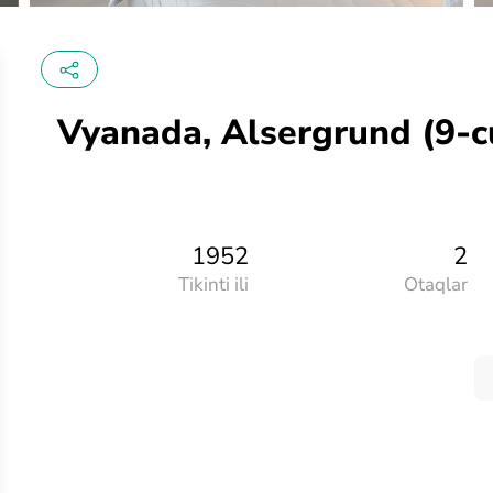
Vyanada, Alsergrund (9-cu
1952
2
Tikinti ili
Otaqlar