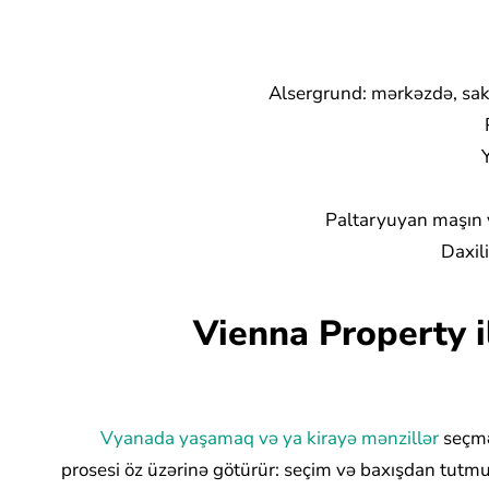
Alsergrund: mərkəzdə, saki
Paltaryuyan maşın v
Daxili
Vienna Property i
Vyanada yaşamaq və ya kirayə mənzillər
seçmə
prosesi öz üzərinə götürür: seçim və baxışdan tutmu