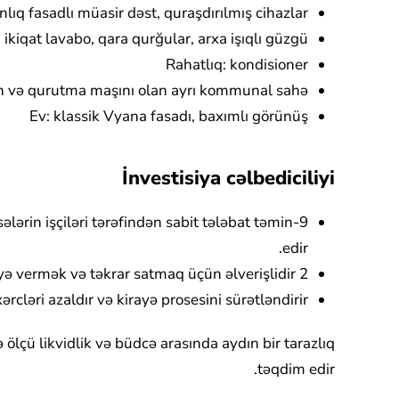
lıq fasadlı müasir dəst, quraşdırılmış cihazlar
kiqat lavabo, qara qurğular, arxa işıqlı güzgü
Rahatlıq: kondisioner
ın və qurutma maşını olan ayrı kommunal sahə
Ev: klassik Vyana fasadı, baxımlı görünüş
İnvestisiya cəlbediciliyi
ələrin işçiləri tərəfindən sabit tələbat təmin
edir.
2 otaqlı, 72 m² formatlı mənzil uzunmüddətli icarəyə vermək və təkrar satmaq üçün əlverişlidir.
ərcləri azaldır və kirayə prosesini sürətləndirir.
ölçü likvidlik və büdcə arasında aydın bir tarazlıq
təqdim edir.