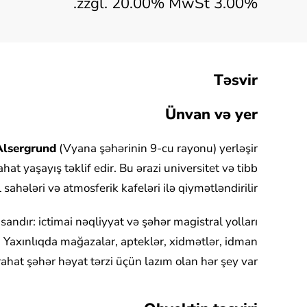
3.00% zzgl. 20.00% MwSt.
Təsvir
Ünvan və yer
Alsergrund
(Vyana şəhərinin 9-cu rayonu) yerləşir
t yaşayış təklif edir. Bu ərazi universitet və tibb
 sahələri və atmosferik kafeləri ilə qiymətləndirilir
ndır: ictimai nəqliyyat və şəhər magistral yolları
. Yaxınlıqda mağazalar, apteklər, xidmətlər, idman
 rahat şəhər həyat tərzi üçün lazım olan hər şey var.