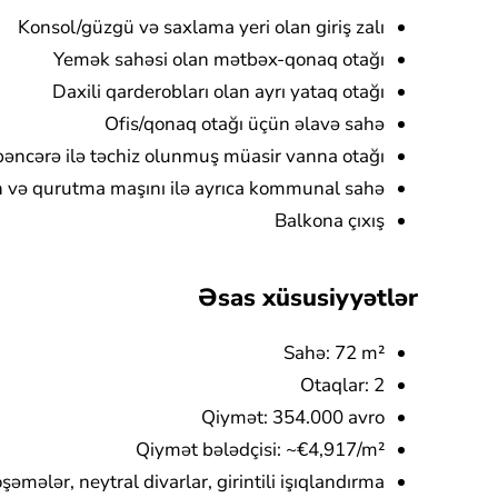
Konsol/güzgü və saxlama yeri olan giriş zalı
Yemək sahəsi olan mətbəx-qonaq otağı
Daxili qarderobları olan ayrı yataq otağı
Ofis/qonaq otağı üçün əlavə sahə
 pəncərə ilə təchiz olunmuş müasir vanna otağı
 və qurutma maşını ilə ayrıca kommunal sahə
Balkona çıxış
Əsas xüsusiyyətlər
Sahə: 72 m²
Otaqlar: 2
Qiymət: 354.000 avro
Qiymət bələdçisi: ~€4,917/m²
şəmələr, neytral divarlar, girintili işıqlandırma