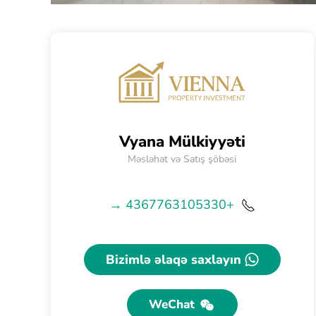
Vyana Mülkiyyəti
Məsləhət və Satış şöbəsi
+4367763105330 →
Bizimlə əlaqə saxlayın
WeChat