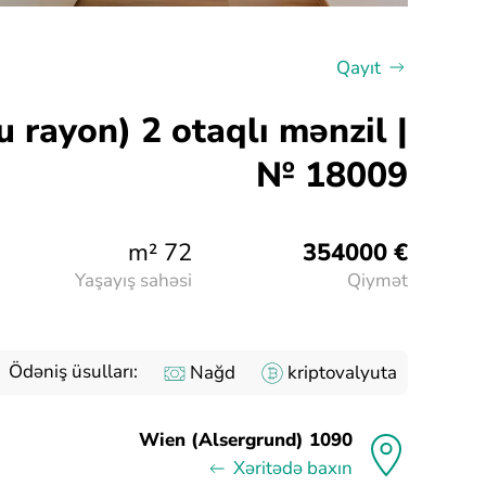
Qayıt
 rayon) 2 otaqlı mənzil |
№ 18009
72 m²
€ 354000
Yaşayış sahəsi
Qiymət
Ödəniş üsulları:
Nağd
kriptovalyuta
1090 Wien (Alsergrund)
Xəritədə baxın