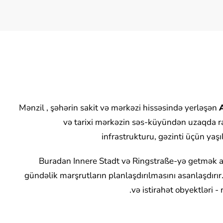
Mənzil , şəhərin sakit və mərkəzi hissəsində yerləşən
və tarixi mərkəzin səs-küyündən uzaqda raha
infrastrukturu, gəzinti üçün yaşıl
Buradan Innere Stadt və Ringstraße-yə getmək asa
gündəlik marşrutların planlaşdırılmasını asanlaşdırır
və istirahət obyektləri -