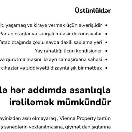
Üstünlüklər
t, yaşamaq və kirayə vermək üçün əlverişlidir
Parlaq otaqlar və səliqəli müasir dekorasiyalar
Yataq otağında çoxlu sayda daxili saxlama yeri
Yay rahatlığı üçün kondisioner
ə qurutma maşını ilə ayrı camaşırxana sahəsi
 cihazlar və ziddiyyətli dizaynla şık bir mətbəx
lə hər addımda asanlıqla
irəliləmək mümkündür
yinizdən asılı olmayaraq , Vienna Property bütün
ş sənədlərin yoxlanılmasına, qiymət danışıqlarına