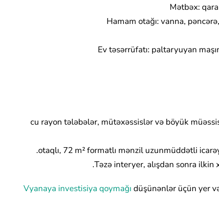
Mətbəx: qaran
Hamam otağı: vanna, pəncərə, i
Ev təsərrüfatı: paltaryuyan maş
9-cu rayon tələbələr, mütəxəssislər və böyük müəssis
Təzə interyer, alışdan sonra ilkin x
Vyanaya investisiya qoymağı
düşünənlər üçün yer və 