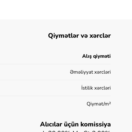
Qiymətlər və xərclər
Alış qiyməti
Əməliyyat xərcləri
İstilik xərcləri
Qiymət/m²
Alıcılar üçün komissiya