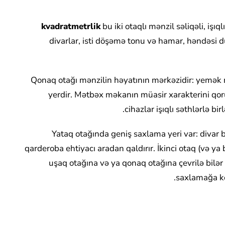
bu iki otaqlı mənzil səliqəli, işı
divarlar, isti döşəmə tonu və hamar, həndəsi d
Qonaq otağı mənzilin həyatının mərkəzidir: yemək 
yerdir. Mətbəx məkanın müasir xarakterini qoru
cihazlar işıqlı səthlərlə bi
Yataq otağında geniş saxlama yeri var: divar
qarderoba ehtiyacı aradan qaldırır. İkinci otaq (və ya
uşaq otağına və ya qonaq otağına çevrilə bilər
saxlamağa köm