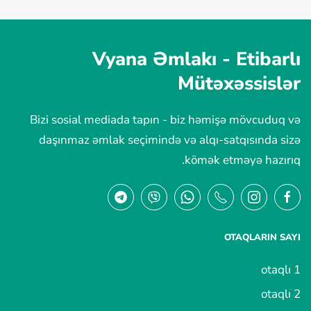
Vyana Əmlakı -
Etibarlı
Mütəxəssislər
Bizi sosial mediada tapın - biz həmişə mövcuduq və
daşınmaz əmlak seçimində və alqı-satqısında sizə
kömək etməyə hazırıq.
OTAQLARIN SAYI
1 otaqlı
2 otaqlı