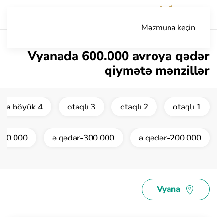
Məzmuna keçin
Vyanada 600.000 avroya qədər
qiymətə mənzillər
4 otaqlı və daha böyük
3 otaqlı
2 otaqlı
1 otaqlı
00.000-ə qədər
300.000-ə qədər
200.000-ə qədər
Vyana