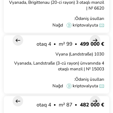
Vyanada, Brigittenau (20-ci rayon) 3 otaqlı mənzil
| № 6620
Ödəniş üsulları:
Nağd
kriptovalyuta
4 otaq
99 m²
€ 499 000
1030 Vyana (Landstraße)
Vyanada, Landstraße (3-cü rayon) ünvanında 4
otaqlı mənzil | № 15003
Ödəniş üsulları:
Nağd
kriptovalyuta
4 otaq
87 m²
€ 482 000