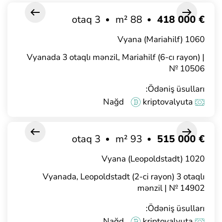
3 otaq
88 m²
€ 418 000
1060 Vyana (Mariahilf)
Vyanada 3 otaqlı mənzil, Mariahilf (6-cı rayon) |
№ 10506
Ödəniş üsulları:
Nağd
kriptovalyuta
3 otaq
93 m²
€ 515 000
1020 Vyana (Leopoldstadt)
Vyanada, Leopoldstadt (2-ci rayon) 3 otaqlı
mənzil | № 14902
Ödəniş üsulları:
Nağd
kriptovalyuta