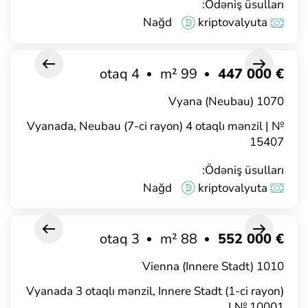
Ödəniş üsulları:
Nağd
kriptovalyuta
4 otaq
99 m²
€ 447 000
1070 Vyana (Neubau)
Vyanada, Neubau (7-ci rayon) 4 otaqlı mənzil | №
15407
Ödəniş üsulları:
Nağd
kriptovalyuta
3 otaq
88 m²
€ 552 000
1010 Vienna (Innere Stadt)
Vyanada 3 otaqlı mənzil, Innere Stadt (1-ci rayon)
| № 10001