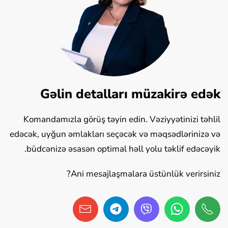
Gəlin detalları müzakirə edək
Komandamızla görüş təyin edin. Vəziyyətinizi təhlil
edəcək, uyğun əmlakları seçəcək və məqsədlərinizə və
büdcənizə əsasən optimal həll yolu təklif edəcəyik.
Ani mesajlaşmalara üstünlük verirsiniz?