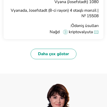
1080 Vyana (Josefstadt)
Vyanada, Josefstadt (8-ci rayon) 4 otaqlı mənzil |
№ 15508
Ödəniş üsulları:
Nağd
kriptovalyuta
Daha çox göstər