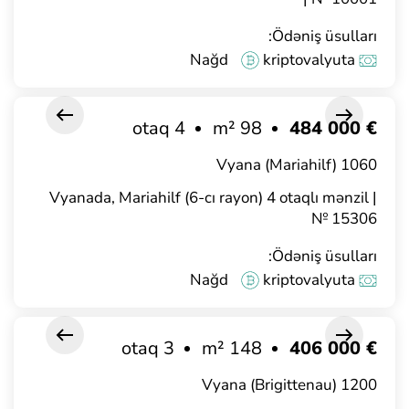
Ödəniş üsulları:
Nağd
kriptovalyuta
4 otaq
98 m²
€ 484 000
1060 Vyana (Mariahilf)
Vyanada, Mariahilf (6-cı rayon) 4 otaqlı mənzil |
№ 15306
Ödəniş üsulları:
Nağd
kriptovalyuta
3 otaq
148 m²
€ 406 000
1200 Vyana (Brigittenau)