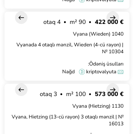
4 otaq
90 m²
€ 422 000
1040 Vyana (Wieden)
Vyanada 4 otaqlı mənzil, Wieden (4-cü rayon) |
№ 10304
Ödəniş üsulları:
Nağd
kriptovalyuta
3 otaq
100 m²
€ 573 000
1130 Vyana (Hietzing)
Vyana, Hietzing (13-cü rayon) 3 otaqlı mənzil | №
16013