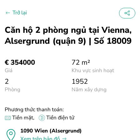
Trở lại
Căn hộ 2 phòng ngủ tại Vienna,
Alsergrund (quận 9) | Số 18009
€ 354000
72 m²
Giá
Khu vực sinh hoạt
2
1952
Phòng
Năm xây dựng
Phương thức thanh toán:
Tiền mặt,
Tiền điện tử
1090 Wien (Alsergrund)
Xem trên bản đồ