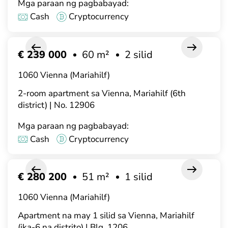
Mga paraan ng pagbabayad:
Cash
Cryptocurrency
€ 239 000
60 m²
2 silid
1060 Vienna (Mariahilf)
2-room apartment sa Vienna, Mariahilf (6th
district) | No. 12906
Mga paraan ng pagbabayad:
Cash
Cryptocurrency
€ 280 200
51 m²
1 silid
1060 Vienna (Mariahilf)
Apartment na may 1 silid sa Vienna, Mariahilf
(ika-6 na distrito) | Blg. 1206