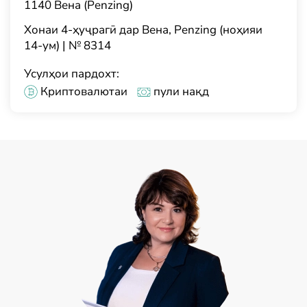
1140 Вена (Penzing)
Хонаи 4-ҳуҷрагӣ дар Вена, Penzing (ноҳияи
14-ум) | № 8314
Усулҳои пардохт:
Криптовалютаи
пули нақд