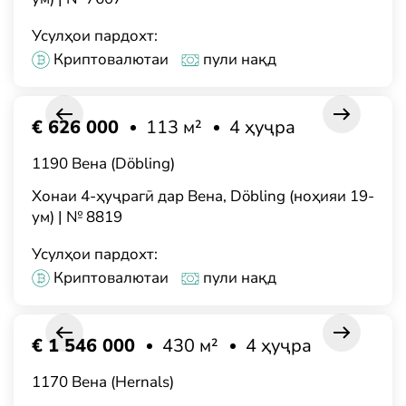
Усулҳои пардохт:
Криптовалютаи
пули нақд
€ 626 000
113 м²
4 ҳуҷра
1190 Вена (Döbling)
Хонаи 4-ҳуҷрагӣ дар Вена, Döbling (ноҳияи 19-
ум) | № 8819
Усулҳои пардохт:
Криптовалютаи
пули нақд
€ 1 546 000
430 м²
4 ҳуҷра
1170 Вена (Hernals)