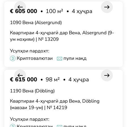
€ 605 000
100 м²
4 ҳуҷра
1090 Вена (Alsergrund)
Квартираи 4-ҳуҷрагӣ дар Вена, Alsergrund (9-
ум ноҳияи) | № 13209
Усулҳои пардохт:
Криптовалютаи
пули нақд
€ 615 000
98 м²
4 ҳуҷра
1190 Вена (Döbling)
Квартираи 4-ҳуҷрагӣ дар Вена, Döbling
(мавзаи 19-ум) | № 14219
Усулҳои пардохт:
Криптовалютаи
пули нақд