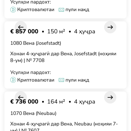
Усулҳои пардохт:
Криптовалютаи
пули нақд
€ 857 000
150 м²
4 ҳуҷра
1080 Вена (Josefstadt)
Хонаи 4-ҳуҷрагӣ дар Вена, Josefstadt (ноҳияи
8-ум) | № 7708
Усулҳои пардохт:
Криптовалютаи
пули нақд
€ 736 000
164 м²
4 ҳуҷра
1070 Вена (Neubau)
Хонаи 4-ҳуҷрагӣ дар Вена, Neubau (ноҳияи 7-
ум) | № 7607