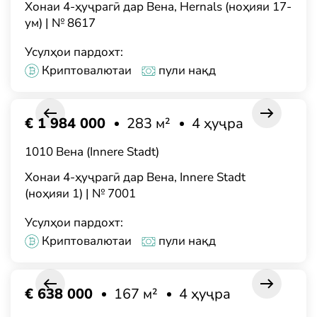
Хонаи 4-ҳуҷрагӣ дар Вена, Hernals (ноҳияи 17-
ум) | № 8617
Усулҳои пардохт:
Криптовалютаи
пули нақд
€ 1 984 000
283 м²
4 ҳуҷра
1010 Вена (Innere Stadt)
Хонаи 4-ҳуҷрагӣ дар Вена, Innere Stadt
(ноҳияи 1) | № 7001
Усулҳои пардохт:
Криптовалютаи
пули нақд
€ 638 000
167 м²
4 ҳуҷра