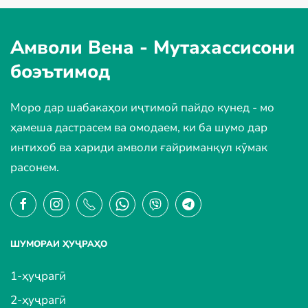
Амволи Вена -
Мутахассисони
боэътимод
Моро дар шабакаҳои иҷтимоӣ пайдо кунед - мо
ҳамеша дастрасем ва омодаем, ки ба шумо дар
интихоб ва хариди амволи ғайриманқул кӯмак
расонем.
ШУМОРАИ ҲУҶРАҲО
1-ҳуҷрагӣ
2-ҳуҷрагӣ