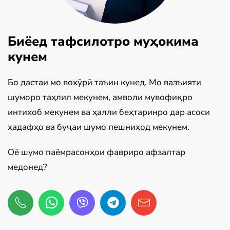
Биёед тафсилотро муҳокима
кунем
Бо дастаи мо вохӯрӣ таъин кунед. Мо вазъияти
шуморо таҳлил мекунем, амволи мувофиқро
интихоб мекунем ва ҳалли беҳтаринро дар асоси
ҳадафҳо ва буҷаи шумо пешниҳод мекунем.
Оё шумо паёмрасонҳои фавриро афзалтар
медонед?