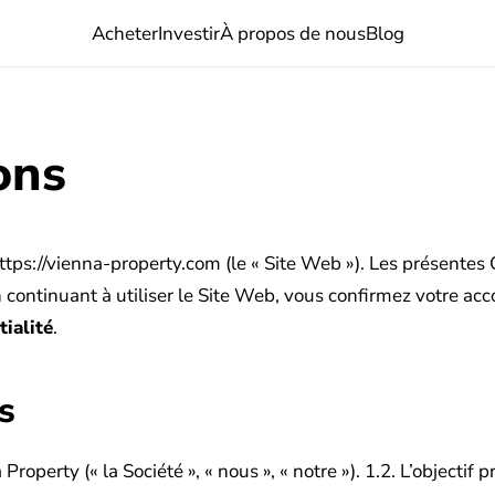
Acheter
Investir
À propos de nous
Blog
ons
tps://vienna-property.com (le « Site Web »). Les présentes C
En continuant à utiliser le Site Web, vous confirmez votre ac
tialité
.
s
roperty (« la Société », « nous », « notre »).
1.2. L’objectif 